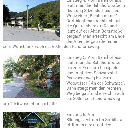
Einstieg 4: Vom Bahnhof aus
läuft man die Bahnhofstraße in
Richtung Sitzendorf bis zum
Wegweiser „Blechhammer“.
Dort biegt man rechts ab auf
die Quittelsbergstraße und
läuft auf der Alten Bergstraße
bergauf. Man erreicht am Ende
der Alten Bergstraße hinter
dem Wohnblock nach ca. 600m den Panoramaweg.
Einstieg 5: Vom Bahnhof aus
läuft man die Bahnhofstraße
bis zum Ende am Lunapark
und folgt dem Schwarzatal-
Radwanderweg bis zum
Wegweiser “ An der Schwarza“.
Dann steigt man den rechten
Weg bergauf und erreicht nach
ca. 300m den Panoramaweg
am Trinkwasserhochbehälter.
Einstieg 6: Am
Bildungszentrum im Sorbitztal
trifft man direkt auf den