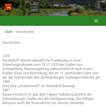
Zum
Inhalt
springen
Start
Geschichte
Geschichte
1370
Syczedorff älteste urkundliche Erwähnung in einer
Erbteilungsurkunde vom 19.11.1370 der Grafen von
Schwarzburg. Namensgebung wahrscheinlich nach einem
Grafen Sizzo von Kefernburg, der im 11 Jahrhundert lebte und
als der Stammvater des Schwarzburger Grafengeschlechts gilt.
1465
wird eine „smettenstatt“ zu Sitzendorf bezeugt.
1491
Kaiser Friedrich III. aus dem Hause Habsburg belehnt die
Schwarzburger Grafen mit der Goldgewinnung. Die Adligen
betrauen auch die Sitzendorfer mit diesem Gewerbe.