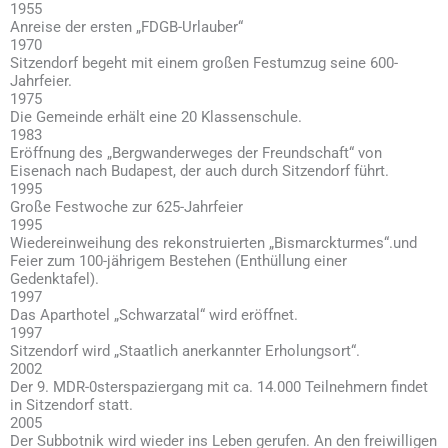
1955
Anreise der ersten „FDGB-Urlauber“
1970
Sitzendorf begeht mit einem großen Festumzug seine 600-
Jahrfeier.
1975
Die Gemeinde erhält eine 20 Klassenschule.
1983
Eröffnung des „Bergwanderweges der Freundschaft“ von
Eisenach nach Budapest, der auch durch Sitzendorf führt.
1995
Große Festwoche zur 625-Jahrfeier
1995
Wiedereinweihung des rekonstruierten „Bismarckturmes“.und
Feier zum 100-jährigem Bestehen (Enthüllung einer
Gedenktafel).
1997
Das Aparthotel „Schwarzatal“ wird eröffnet.
1997
Sitzendorf wird „Staatlich anerkannter Erholungsort“.
2002
Der 9. MDR-0sterspaziergang mit ca. 14.000 Teilnehmern findet
in Sitzendorf statt.
2005
Der Subbotnik wird wieder ins Leben gerufen. An den freiwilligen