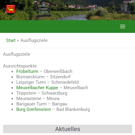
Zum
Inhalt
springen
Start
Ausflugsziele
Ausflugsziele
Aussichtspunkte
Fröbelturm
– Oberweißbach
Bismarckturm – Sitzendorf
Leipziger Turm – Schmiedefeld
Meuselbacher Kuppe
– Meuselbach
Trippstein – Schwarzburg
Meurasteine – Meura
Barigauer Turm – Barigau
Burg Greifenstein
– Bad Blankenburg
Aktuelles