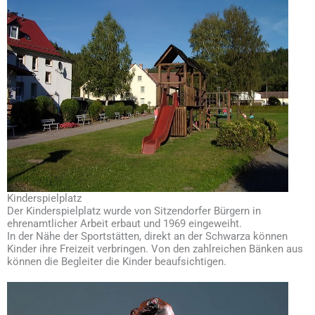
Kinderspielplatz
Der Kinderspielplatz wurde von Sitzendorfer Bürgern in
ehrenamtlicher Arbeit erbaut und 1969 eingeweiht.
In der Nähe der Sportstätten, direkt an der Schwarza können
Kinder ihre Freizeit verbringen. Von den zahlreichen Bänken aus
können die Begleiter die Kinder beaufsichtigen.