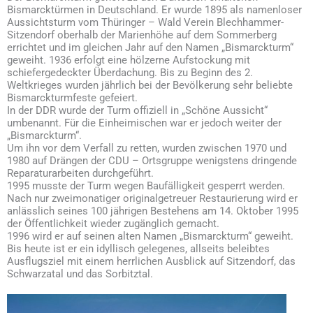
Bismarcktürmen in Deutschland. Er wurde 1895 als namenloser
Aussichtsturm vom Thüringer – Wald Verein Blechhammer-
Sitzendorf oberhalb der Marienhöhe auf dem Sommerberg
errichtet und im gleichen Jahr auf den Namen „Bismarckturm“
geweiht. 1936 erfolgt eine hölzerne Aufstockung mit
schiefergedeckter Überdachung. Bis zu Beginn des 2.
Weltkrieges wurden jährlich bei der Bevölkerung sehr beliebte
Bismarckturmfeste gefeiert.
In der DDR wurde der Turm offiziell in „Schöne Aussicht“
umbenannt. Für die Einheimischen war er jedoch weiter der
„Bismarckturm“.
Um ihn vor dem Verfall zu retten, wurden zwischen 1970 und
1980 auf Drängen der CDU – Ortsgruppe wenigstens dringende
Reparaturarbeiten durchgeführt.
1995 musste der Turm wegen Baufälligkeit gesperrt werden.
Nach nur zweimonatiger originalgetreuer Restaurierung wird er
anlässlich seines 100 jährigen Bestehens am 14. Oktober 1995
der Öffentlichkeit wieder zugänglich gemacht.
1996 wird er auf seinen alten Namen „Bismarckturm“ geweiht.
Bis heute ist er ein idyllisch gelegenes, allseits beleibtes
Ausflugsziel mit einem herrlichen Ausblick auf Sitzendorf, das
Schwarzatal und das Sorbitztal.